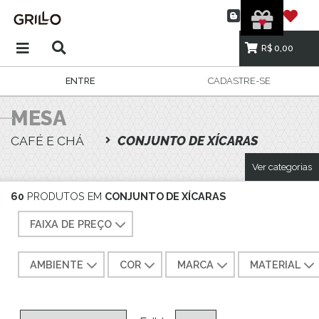
R$ 0,00
ENTRE
CADASTRE-SE
MESA
CAFÉ E CHÁ
CONJUNTO DE XÍCARAS
Ver categorias
60
PRODUTOS EM
CONJUNTO DE XÍCARAS
FAIXA DE PREÇO
AMBIENTE
COR
MARCA
MATERIAL