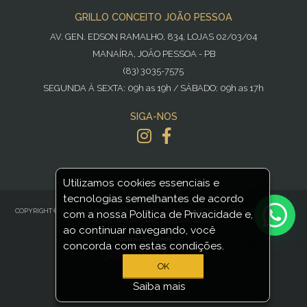
GRILLO CONCEITO JOÃO PESSOA
AV. GEN. EDSON RAMALHO, 834, LOJAS 02/03/04
MANAÍRA, JOÃO PESSOA - PB
(83) 3035-7575
SEGUNDA À SEXTA: 09h as 19h / SÁBADO: 09h as 17h
SIGA-NOS
Utilizamos cookies essenciais e
tecnologias semelhantes de acordo
POWERED BY
NOPCOMMERCE
COPYRIGHT © 2016-2021 GRILLO HOME DECOR - TODOS OS DIREITOS RESERVADOS GRILLO
com a nossa Política de Privacidade e,
HOME DECOR - CNPJ: 11.431.608/0001-97
ao continuar navegando, você
concorda com estas condições.
OK
Saiba mais